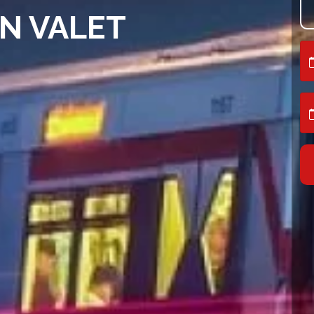
KING
ents.