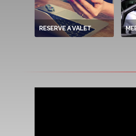
RESERVE A VALET
ME