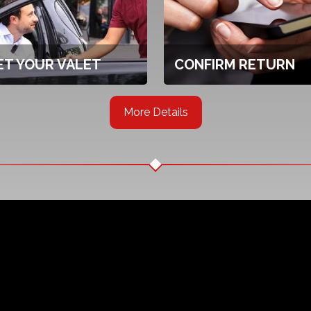
ET YOUR VALET
CONFIRM RETURN
More Details