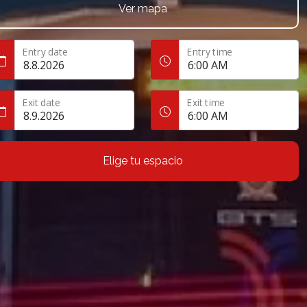
Ver mapa
Entry date
Entry time
Exit date
Exit time
Elige tu espacio